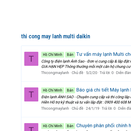
thi cong may lanh multi daikin
Tư vấn máy lạnh Multi cho
Hồ Chí Minh
Bán
T
Công ty điện lạnh Ánh Sao - Đơn vị cung cấp & lắp
GIA HẠN HẸP Thông thường mỗi một căn hộ chung cư sẽ 
Thicongmaylanh
Chủ đề
5/2/20
Trả lời: 0
Diễn đàn
Báo giá chi tiết Máy lạnh
Hồ Chí Minh
Bán
T
Điện lạnh ÁNH SAO - Chuyên cung cấp và thi công lắp 
Hiền Hỗ trợ kỹ thuật và tư vấn lắp đặt : 0909 400 608 M
Thicongmaylanh
Chủ đề
24/1/19
Trả lời: 0
Diễn đ
Chuyên phân phối chính 
Hồ Chí Minh
Bán
T