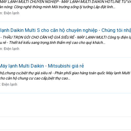
ÁY LẠNH MULTI CHUYÊN NGHIỆP - MÁY LẠNH MULTI DAIKIN HOTLINE TƯ VẤN 
àn nóng: Công nghệ thông minh Môi trường sống lý tưởng Lắp đặt linh...
àn:
Điện lạnh
lạnh Daikin Multi S cho căn hộ chuyên nghiệp - Chúng tôi nh
ẦU TRỌN GÓI CHO CĂN HỘ GIÁ SIÊU RẺ - MÁY LẠNH MULTI Công ty điện lạnh Á
 rẻ - Thiết kế kiểu sang trọng,tính thẩm mỹ cao cho quý khách...
àn:
Điện lạnh
Máy lạnh Multi Daikin - Mitsubishi giá rẻ
hộ,chung cư,biệt thự giá siêu rẻ - Phân phối giao hàng toán quốc Máy lạnh Multi 
cho căn hộ chung cư cao cấp,biệt thự cao...
:
Điện lạnh