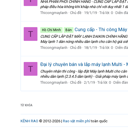
NHÀ PHÂN PHỐI CHÍNH HÃNG - CUNG CẤP LẮP ĐẶT M
pháp điều hòa không khí khắp nhà chỉ với duy nhất 1 d
Thicongmaylanh
Chủ đề
19/1/19
Trả lời: 0
Diễn đ
Cung cấp - Thi công Máy 
Hồ Chí Minh
Bán
T
CUNG CẤP LẮP ĐẶT MÁY LẠNH DAIKIN CHÍNH HÃNG - TH
Máy lạnh 1 dàn nóng nhiều dàn lạnh cho căn hộ giá siêu
Thicongmaylanh
Chủ đề
18/1/19
Trả lời: 0
Diễn đ
Đại lý chuyên bán và lắp máy lạnh Multi - 
T
Chuyên nhận thi công - lắp đặt Máy lạnh Multi cho căn 
nhiều dàn lạnh (2.3.4.5 dàn lạnh) - Giải pháp máy lạnh 
Thicongmaylanh
Chủ đề
2/1/19
Trả lời: 0
Diễn đàn
TỪ KHÓA
KÊNH RAO
© 2012-2026 |
Rao vặt miễn phí
toàn quốc