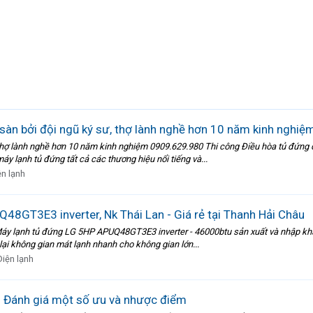
sàn bởi đội ngũ ký sư, thợ lành nghề hơn 10 năm kinh nghi
 thợ lành nghề hơn 10 năm kinh nghiệm 0909.629.980 Thi công Điều hòa tủ đứng 
y lạnh tủ đứng tất cả các thương hiệu nổi tiếng và...
ện lạnh
8GT3E3 inverter, Nk Thái Lan - Giá rẻ tại Thanh Hải Châu
Máy lạnh tủ đứng LG 5HP APUQ48GT3E3 inverter - 46000btu sản xuất và nhập khẩ
 lại không gian mát lạnh nhanh cho không gian lớn...
Điện lạnh
- Đánh giá một số ưu và nhược điểm