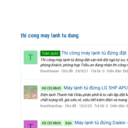
thi cong may lanh tu dung
Thi công máy lạnh tủ đứng đặt 
Toàn quốc
T
Thi công máy lạnh tủ đứng đặt sàn bởi đội ngũ ký sư,
phòng khách, phòng họp Triều an đang nhận thi công má
thaotrieuan
Chủ đề
29/9/21
Trả lời: 0
Diễn đàn:
Đi
Máy lạnh tủ đứng LG 5HP APUQ4
Hồ Chí Minh
Điện lạnh Thanh Hải Châu phân phối & tư vấn lắp đặt 
chất lượng tốt, giá siêu rẻ, siêu tiết kiệm điện và mang
thanhhaichau
Chủ đề
15/2/20
Trả lời: 0
Diễn đàn:
Máy lạnh tủ đứng Daikin 
Hồ Chí Minh
Bán
T