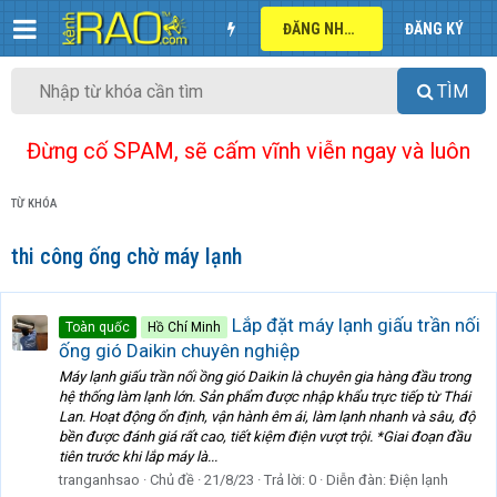
ĐĂNG NHẬP
ĐĂNG KÝ
TÌM
Đừng cố SPAM, sẽ cấm vĩnh viễn ngay và luôn
TỪ KHÓA
thi công ống chờ máy lạnh
Lắp đặt máy lạnh giấu trần nối
Toàn quốc
Hồ Chí Minh
ống gió Daikin chuyên nghiệp
Máy lạnh giấu trần nối ồng gió Daikin là chuyên gia hàng đầu trong
hệ thống làm lạnh lớn. Sản phẩm được nhập khẩu trực tiếp từ Thái
Lan. Hoạt động ổn định, vận hành êm ái, làm lạnh nhanh và sâu, độ
bền được đánh giá rất cao, tiết kiệm điện vượt trội. *Giai đoạn đầu
tiên trước khi lắp máy là...
tranganhsao
Chủ đề
21/8/23
Trả lời: 0
Diễn đàn:
Điện lạnh