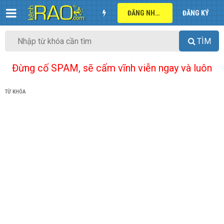
ĐĂNG NHẬP
ĐĂNG KÝ
TÌM
Đừng cố SPAM, sẽ cấm vĩnh viễn ngay và luôn
TỪ KHÓA