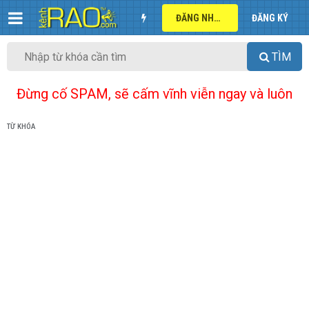
ĐĂNG NHẬP
ĐĂNG KÝ
TÌM
Đừng cố SPAM, sẽ cấm vĩnh viễn ngay và luôn
TỪ KHÓA