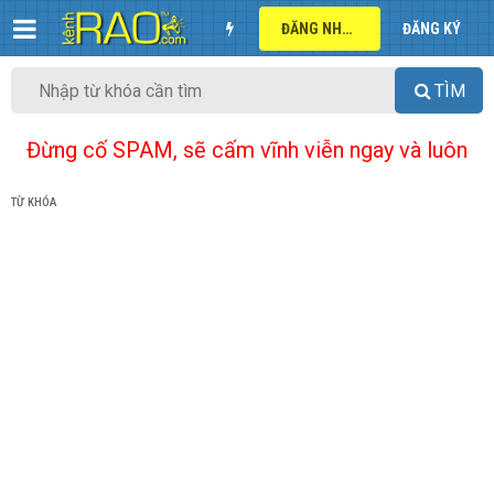
ĐĂNG NHẬP
ĐĂNG KÝ
TÌM
Đừng cố SPAM, sẽ cấm vĩnh viễn ngay và luôn
TỪ KHÓA