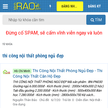
ĐĂNG NHẬP
ĐĂNG KÝ
TÌM
Đừng cố SPAM, sẽ cấm vĩnh viễn ngay và luôn
TỪ KHÓA
thi công nội thất phòng ngủ đẹp
Thi Công Nội Thất Phòng Ngủ Đẹp - Thi
Hồ Chí Minh
Công Nội Thất Căn Hộ Đẹp
THI CÔNG NỘI THẤT PHÒNG NGỦ ĐẸP Mã sản phẩm : BN-PN030
Giường ngủ 6.000.000đ - Kích thước (mm) : 2000x1400x300 (2 hộc)
Tab đầu giường 2.200.000đ - Kích thước (mm) : 500x400x300 Bàn
học 7.280.000đ - Kích thước (mm) : 2800x500x750 Kệ sách...
Nguyễn Thân Bảo
Chủ đề
6/7/20
Trả lời: 0
Diễn đàn:
Nội thất -
Gia dụng