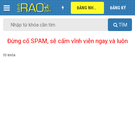
ĐĂNG NHẬP
ĐĂNG KÝ
TÌM
Đừng cố SPAM, sẽ cấm vĩnh viễn ngay và luôn
TỪ KHÓA