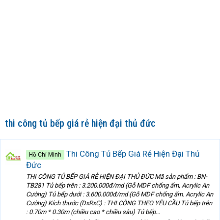
thi công tủ bếp giá rẻ hiện đại thủ đức
Thi Công Tủ Bếp Giá Rẻ Hiện Đại Thủ
Hồ Chí Minh
Đức
THI CÔNG TỦ BẾP GIÁ RẺ HIỆN ĐẠI THỦ ĐỨC Mã sản phẩm : BN-
TB281 Tủ bếp trên : 3.200.000đ/md (Gỗ MDF chống ẩm, Acrylic An
Cường) Tủ bếp dưới : 3.600.000đ/md (Gỗ MDF chống ẩm. Acrylic An
Cường) Kích thước (DxRxC) : THI CÔNG THEO YÊU CẦU Tủ bếp trên
: 0.70m * 0.30m (chiều cao * chiều sâu) Tủ bếp...