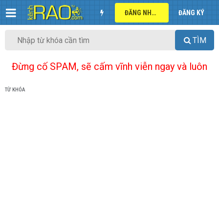
ĐĂNG NHẬP
ĐĂNG KÝ
TÌM
Đừng cố SPAM, sẽ cấm vĩnh viễn ngay và luôn
TỪ KHÓA