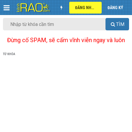
ĐĂNG NHẬP
ĐĂNG KÝ
TÌM
Đừng cố SPAM, sẽ cấm vĩnh viễn ngay và luôn
TỪ KHÓA