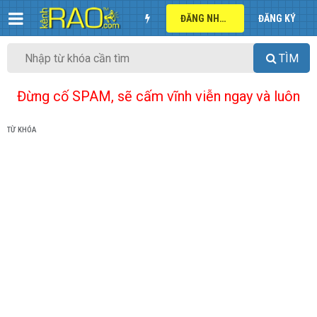
ĐĂNG NHẬP
ĐĂNG KÝ
TÌM
Đừng cố SPAM, sẽ cấm vĩnh viễn ngay và luôn
TỪ KHÓA