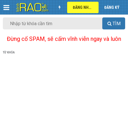
ĐĂNG NHẬP
ĐĂNG KÝ
TÌM
Đừng cố SPAM, sẽ cấm vĩnh viễn ngay và luôn
TỪ KHÓA