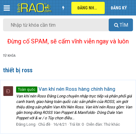
ĐĂNG NHẬP
ĐĂNG KÝ
TÌM
Đừng cố SPAM, sẽ cấm vĩnh viễn ngay và luôn
TỪ KHÓA
thiết bị ross
Van khí nén Ross hàng chính hãng
Toàn quốc
Đ
Van khí nén Ross Đăng Long chuyên nhập trực tiếp và phân phối giá
canh tranh, giao hàng toàn quốc các sản phẩm của ROSS, xin giới
thiệu dòng sản phẩm Van Khí Nén Ross. Van khí nén Ross gồm: Van
gắn trong dòng ROSS Van Poppet & Manifolds- Dòng Dale Van
Poppet với & w / o Tùy chọn điều...
Đăng Long
Chủ đề
16/4/21
Trả lời: 0
Diễn đàn:
Thứ khác