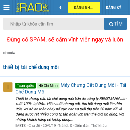
ĐĂNG NHẬP
ĐĂNG KÝ
TÌM
Đừng cố SPAM, sẽ cấm vĩnh viễn ngay và luôn
TỪ KHÓA
thiết bị tái chế dung môi
Máy Chưng Cất Dung Môi - Tái
Toàn quốc
Hồ Chí Minh
I
Chế Dung Môi
Thiết bị chưng cất, tái chế dung môi bẩn do công ty RENZMANN sản
xuất 100% tại Đức. Hiệu suất chưng cất, thu hồi dung môi lên đến
96% với độ an toàn cháy nổ cực cao và tuổi thọ trên 20 năm đã và
đang được rất nhiều công ty, tập đoàn lớn trên thế giới tin dùng. Với
những khách hàng có lượng dung...
IMETS
Chủ đề
20/9/19
Trả lời: 0
Diễn đàn:
Thứ khác