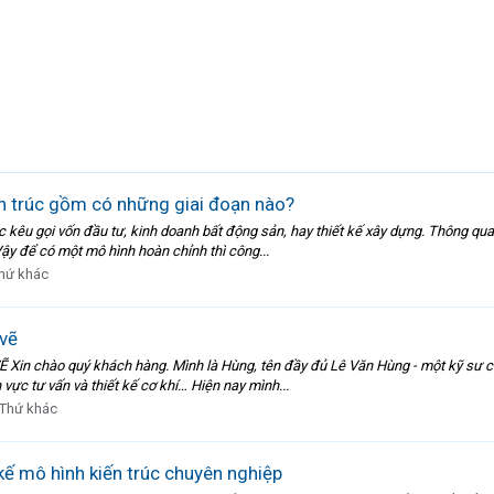
ến trúc gồm có những giai đoạn nào?
việc kêu gọi vốn đầu tư, kinh doanh bất động sản, hay thiết kế xây dựng. Thông q
ậy để có một mô hình hoàn chỉnh thì công...
hứ khác
 vẽ
chào quý khách hàng. Mình là Hùng, tên đầy đủ Lê Văn Hùng - một kỹ sư chuy
 vực tư vấn và thiết kế cơ khí… Hiện nay mình...
Thứ khác
kế mô hình kiến trúc chuyên nghiệp