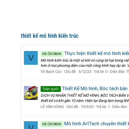
thiết kế mô hình kiến trúc
Thực hiện thiết kế mô hình ki
Hồ Chí Minh
V
Mô hình kiến trúc là một vũ khí vô cùng lợi hại trong 
hơn ở mọi phương diện của một công trình hay dự án. V
Võ Bạch Cúc
Chủ đề
5/12/23
Trả lời: 0
Diễn đàn:
T
Thiết Kế Mô hình, Bóc tách bản
Toàn quốc
DỊCH VỤ NHẬN THIẾT KẾ MÔ HÌNH, BÓC TÁCH BẢN VẼ Xin 
thiết kế cơ khí gần 10 năm. Hiện tại đang làm trong lĩnh
LÊ VĂN HÙNG
Chủ đề
19/9/23
Trả lời: 1
Diễn đàn:
Mô hình ArtTech chuyên thiết 
Hồ Chí Minh
V