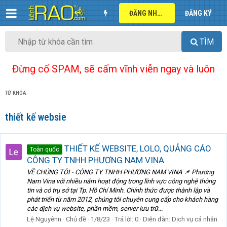
ĐĂNG NHẬP
ĐĂNG KÝ
TÌM
Đừng cố SPAM, sẽ cấm vĩnh viễn ngay và luôn
TỪ KHÓA
thiết kế websie
THIẾT KẾ WEBSITE, LOLO, QUẢNG CÁO
Toàn quốc
CÔNG TY TNHH PHƯƠNG NAM VINA
VỀ CHÚNG TÔI - CÔNG TY TNHH PHƯƠNG NAM VINA 📌 Phương
Nam Vina với nhiều năm hoạt động trong lĩnh vực công nghệ thông
tin và có trụ sở tại Tp. Hồ Chí Minh. Chính thức được thành lập và
phát triển từ năm 2012, chúng tôi chuyên cung cấp cho khách hàng
các dịch vụ website, phần mềm, server lưu trữ...
Lệ Nguyênn
Chủ đề
1/8/23
Trả lời: 0
Diễn đàn:
Dịch vụ cá nhân