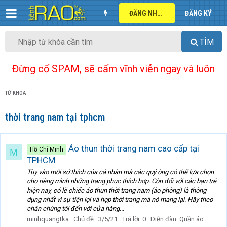
ĐĂNG NHẬP
ĐĂNG KÝ
TÌM
Đừng cố SPAM, sẽ cấm vĩnh viễn ngay và luôn
TỪ KHÓA
thời trang nam tại tphcm
Áo thun thời trang nam cao cấp tại
Hồ Chí Minh
M
TPHCM
Tùy vào mỗi sở thích của cá nhân mà các quý ông có thể lựa chọn
cho riêng mình những trang phục thích hợp. Còn đối với các bạn trẻ
hiện nay, có lẽ chiếc áo thun thời trang nam (áo phông) là thông
dụng nhất vì sự tiện lợi và hợp thời trang mà nó mang lại. Hãy theo
chân chúng tôi đến với cửa hàng...
minhquangtka
Chủ đề
3/5/21
Trả lời: 0
Diễn đàn:
Quần áo