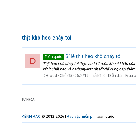
thịt khô heo cháy tỏi
Sỉ lẻ thịt heo khô cháy tỏi
Toàn quốc
D
Thịt heo khô cháy tỏi thực sự là 1 món khoái khẩu của rấ
rất ít chất béo và carbohydrat rất tốt để cung cấp thêm
DHfood
Chủ đề
25/2/19
Trả lời: 0
Diễn đàn:
Mua b
TỪ KHÓA
KÊNH RAO
© 2012-2026 |
Rao vặt miễn phí
toàn quốc