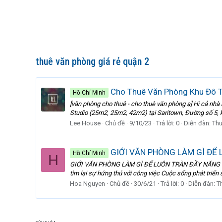
thuê văn phòng giá rẻ quận 2
Cho Thuê Văn Phòng Khu Đô T
Hồ Chí Minh
[văn phòng cho thuê - cho thuê văn phòng ạ] Hi cả nh
Studio (25m2, 25m2, 42m2) tại Saritown, Đường số 5, k
Lee House
Chủ đề
9/10/23
Trả lời: 0
Diễn đàn:
Thu
GIỚI VĂN PHÒNG LÀM GÌ ĐỂ
Hồ Chí Minh
H
GIỚI VĂN PHÒNG LÀM GÌ ĐỂ LUÔN TRÀN ĐẦY NĂNG LƯỢNG 
tìm lại sự hứng thú với công việc Cuộc sống phát triể
Hoa Nguyen
Chủ đề
30/6/21
Trả lời: 0
Diễn đàn:
T