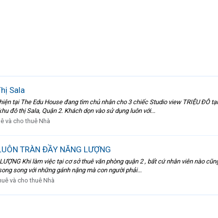
hị Sala
à hiện tại The Edu House đang tìm chủ nhân cho 3 chiếc Studio view TRIỆU ĐÔ tạ
hu đô thị Sala, Quận 2. Khách dọn vào sử dụng luôn với...
ê và cho thuê Nhà
 LUÔN TRÀN ĐẦY NĂNG LƯỢNG
Khi làm việc tại cơ sở thuê văn phòng quận 2 , bất cứ nhân viên nào cũng c
n song song với những gánh nặng mà con người phải...
huê và cho thuê Nhà