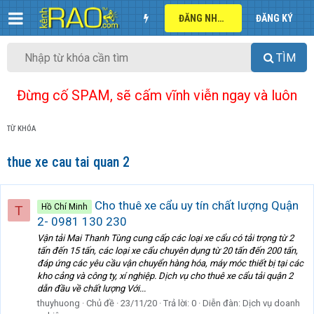
ĐĂNG NHẬP
ĐĂNG KÝ
TÌM
Đừng cố SPAM, sẽ cấm vĩnh viễn ngay và luôn
TỪ KHÓA
thue xe cau tai quan 2
Cho thuê xe cẩu uy tín chất lượng Quận
Hồ Chí Minh
T
2- 0981 130 230
Vận tải Mai Thanh Tùng cung cấp các loại xe cẩu có tải trọng từ 2
tấn đến 15 tấn, các loại xe cẩu chuyên dụng từ 20 tấn đến 200 tấn,
đáp ứng các yêu cầu vận chuyển hàng hóa, máy móc thiết bị tại các
kho cảng và công ty, xí nghiệp. Dịch vụ cho thuê xe cẩu tải quận 2
dẫn đầu về chất lượng Với...
thuyhuong
Chủ đề
23/11/20
Trả lời: 0
Diễn đàn:
Dịch vụ doanh