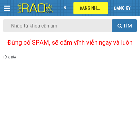
ĐĂNG NHẬP
ĐĂNG KÝ
TÌM
Đừng cố SPAM, sẽ cấm vĩnh viễn ngay và luôn
TỪ KHÓA