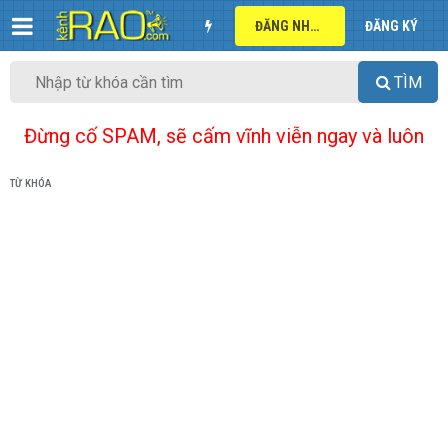
ĐĂNG NHẬP
ĐĂNG KÝ
TÌM
Đừng cố SPAM, sẽ cấm vĩnh viễn ngay và luôn
TỪ KHÓA