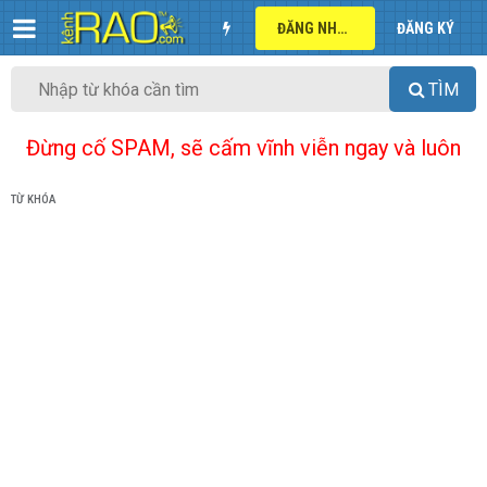
ĐĂNG NHẬP
ĐĂNG KÝ
TÌM
Đừng cố SPAM, sẽ cấm vĩnh viễn ngay và luôn
TỪ KHÓA