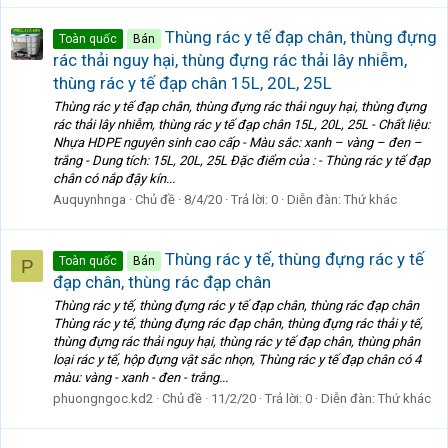
Thùng rác y tế đạp chân, thùng đựng
Toàn quốc
Bán
rác thải nguy hại, thùng đựng rác thải lây nhiễm,
thùng rác y tế đạp chân 15L, 20L, 25L
Thùng rác y tế đạp chân, thùng đựng rác thải nguy hại, thùng đựng
rác thải lây nhiễm, thùng rác y tế đạp chân 15L, 20L, 25L - Chất liệu:
Nhựa HDPE nguyên sinh cao cấp - Màu sắc: xanh – vàng – đen –
trắng - Dung tích: 15L, 20L, 25L Đặc điểm của : - Thùng rác y tế đạp
chân có nắp đậy kín...
Auquynhnga
Chủ đề
8/4/20
Trả lời: 0
Diễn đàn:
Thứ khác
Thùng rác y tế, thùng đựng rác y tế
Toàn quốc
Bán
P
đạp chân, thùng rác đạp chân
Thùng rác y tế, thùng đựng rác y tế đạp chân, thùng rác đạp chân
Thùng rác y tế, thùng đựng rác đạp chân, thùng đựng rác thải y tế,
thùng đựng rác thải nguy hại, thùng rác y tế đạp chân, thùng phân
loại rác y tế, hộp đựng vật sắc nhọn, Thùng rác y tế đạp chân có 4
màu: vàng - xanh - đen - trắng...
phuongngoc.kd2
Chủ đề
11/2/20
Trả lời: 0
Diễn đàn:
Thứ khác