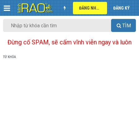
ĐĂNG NHẬP
ĐĂNG KÝ
TÌM
Đừng cố SPAM, sẽ cấm vĩnh viễn ngay và luôn
TỪ KHÓA