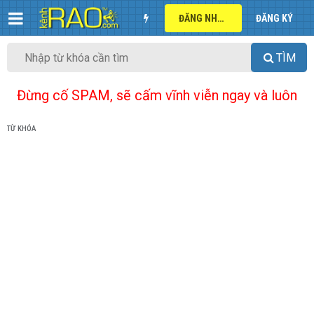
ĐĂNG NHẬP
ĐĂNG KÝ
TÌM
Đừng cố SPAM, sẽ cấm vĩnh viễn ngay và luôn
TỪ KHÓA