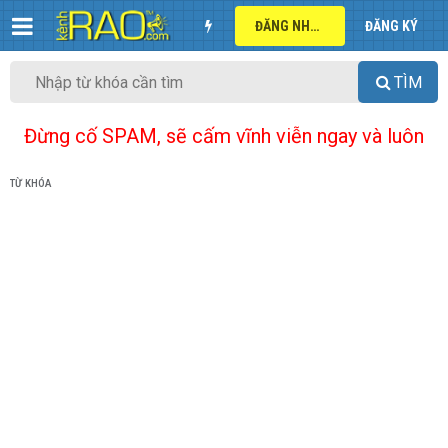
ĐĂNG NHẬP
ĐĂNG KÝ
TÌM
Đừng cố SPAM, sẽ cấm vĩnh viễn ngay và luôn
TỪ KHÓA