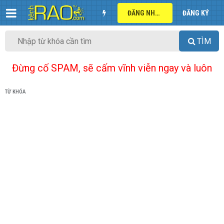
ĐĂNG NHẬP
ĐĂNG KÝ
TÌM
Đừng cố SPAM, sẽ cấm vĩnh viễn ngay và luôn
TỪ KHÓA