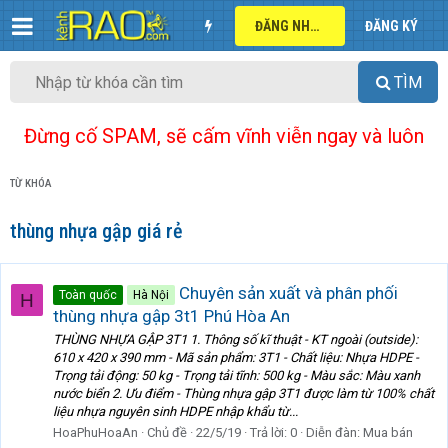
ĐĂNG NHẬP
ĐĂNG KÝ
TÌM
Đừng cố SPAM, sẽ cấm vĩnh viễn ngay và luôn
TỪ KHÓA
thùng nhựa gập giá rẻ
Chuyên sản xuất và phân phối
Toàn quốc
Hà Nội
H
thùng nhựa gập 3t1 Phú Hòa An
THÙNG NHỰA GẬP 3T1 1. Thông số kĩ thuật - KT ngoài (outside):
610 x 420 x 390 mm - Mã sản phẩm: 3T1 - Chất liệu: Nhựa HDPE -
Trọng tải động: 50 kg - Trọng tải tĩnh: 500 kg - Màu sắc: Màu xanh
nước biển 2. Ưu điểm - Thùng nhựa gập 3T1 được làm từ 100% chất
liệu nhựa nguyên sinh HDPE nhập khẩu từ...
HoaPhuHoaAn
Chủ đề
22/5/19
Trả lời: 0
Diễn đàn:
Mua bán