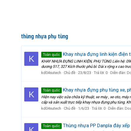
thùng nhựa phụ tùng
Khay nhựa đựng linh kiện điện t
Toàn quốc
K
KHAY NHỰA ĐỰNG LINH KIỆN, PHỤ TÙNG Liên hệ: 09094
dương 517, 327 Kích thước phủ bì: Dài x rộng x cao trư
kd04sutech
Chủ đề
23/8/23
Trả lời: 0
Diễn đàn:
Do
Khay nhựa đựng phụ tùng xe, ph
Toàn quốc
K
Hiện nay việc sửa chữa kỹ thuật, xe máy , xe oto, máy 
cấp và sản xuất trực tiếp khay nhựa đựng phụ tùng. K
kd04sutech
Chủ đề
1/6/23
Trả lời: 0
Diễn đàn:
Doa
Thùng nhựa PP Danpla đáy xếp 
Toàn quốc
K