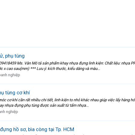
ử, phụ tùng
18459 Ms. Vân Mô tả sản phẩm khay nhựa đựng linh kiện: Chất liệu: nhựa P
ớc x cao sau(mm) *** Lưu ý: kích thước, kiểu dáng và màu...
anh nghiệp
ụ tùng cơ khí
móc cơ khí cần rất nhiều chi tiết, linh kiện to nhỏ khác nhau giúp việc lấy hàn
hay nhựa đựng phụ tùng được sản xuất từ tấm nhựa...
nh nghiệp
đựng hồ sơ, bìa còng tại Tp. HCM