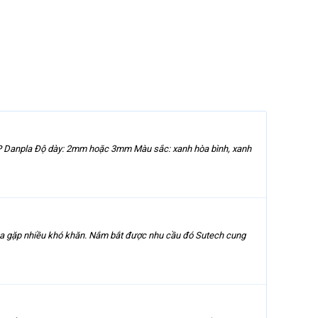
P Danpla Độ dày: 2mm hoặc 3mm Màu sắc: xanh hòa bình, xanh
g hóa gặp nhiều khó khăn. Nắm bắt được nhu cầu đó Sutech cung