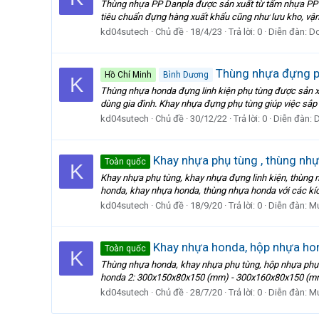
Thùng nhựa PP Danpla được sản xuất từ tấm nhựa PP Da
tiêu chuẩn đựng hàng xuất khẩu cũng như lưu kho, vận
kd04sutech
Chủ đề
18/4/23
Trả lời: 0
Diễn đàn:
Do
Thùng nhựa đựng ph
Hồ Chí Minh
Bình Dương
K
Thùng nhựa honda đựng linh kiện phụ tùng được sản xu
dùng gia đình. Khay nhựa đựng phụ tùng giúp việc sắp 
kd04sutech
Chủ đề
30/12/22
Trả lời: 0
Diễn đàn:
D
Khay nhựa phụ tùng , thùng nhự
Toàn quốc
K
Khay nhựa phụ tùng, khay nhựa đựng linh kiện, thùng 
honda, khay nhựa honda, thùng nhựa honda với các kíc
kd04sutech
Chủ đề
18/9/20
Trả lời: 0
Diễn đàn:
Mu
Khay nhựa honda, hộp nhựa hon
Toàn quốc
K
Thùng nhựa honda, khay nhựa phụ tùng, hộp nhựa phụ
honda 2: 300x150x80x150 (mm) - 300x160x80x150 (mm
kd04sutech
Chủ đề
28/7/20
Trả lời: 0
Diễn đàn:
Mu