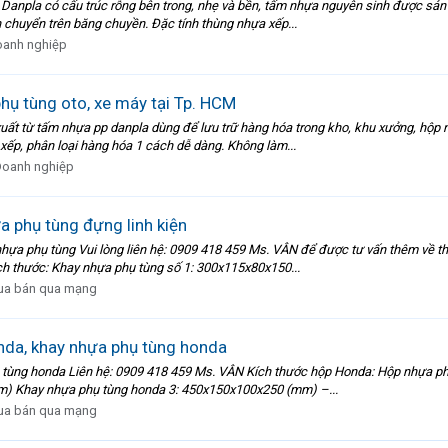
npla có cấu trúc rỗng bên trong, nhẹ và bền, tấm nhựa nguyên sinh được sản xu
 chuyển trên băng chuyền. Đặc tính thùng nhựa xếp...
anh nghiệp
ụ tùng oto, xe máy tại Tp. HCM
ất từ tấm nhựa pp danpla dùng để lưu trữ hàng hóa trong kho, khu xưởng, hộp n
xếp, phân loại hàng hóa 1 cách dễ dàng. Không làm...
oanh nghiệp
a phụ tùng đựng linh kiện
nhựa phụ tùng Vui lòng liên hệ: 0909 418 459 Ms. VÂN để được tư vấn thêm về 
h thước: Khay nhựa phụ tùng số 1: 300x115x80x150...
a bán qua mạng
da, khay nhựa phụ tùng honda
 tùng honda Liên hệ: 0909 418 459 Ms. VÂN Kích thước hộp Honda: Hộp nhựa 
) Khay nhựa phụ tùng honda 3: 450x150x100x250 (mm) –...
a bán qua mạng