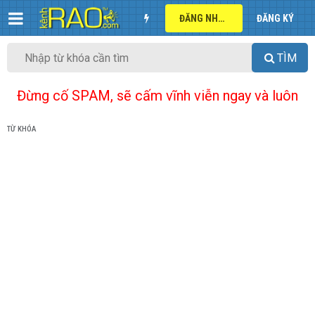
ĐĂNG NHẬP
ĐĂNG KÝ
TÌM
Đừng cố SPAM, sẽ cấm vĩnh viễn ngay và luôn
TỪ KHÓA