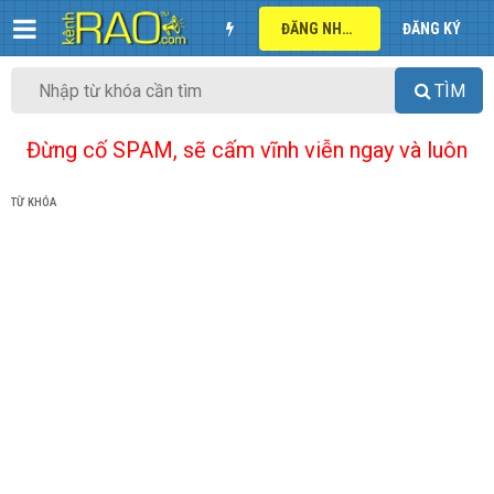
ĐĂNG NHẬP
ĐĂNG KÝ
TÌM
Đừng cố SPAM, sẽ cấm vĩnh viễn ngay và luôn
TỪ KHÓA