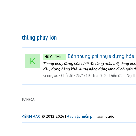
thùng phuy lớn
Bán thùng phi nhựa đựng hóa 
Hồ Chí Minh
K
Thùng phuy đựng hóa chất đa dạng mẫu mã, dung tích v
dầu, đựng hàng khô, đựng hàng đông lạnh di chuyển đườ
kimngoc
Chủ đề
25/1/19
Trả lời: 2
Diễn đàn:
Nội t
TỪ KHÓA
KÊNH RAO
© 2012-2026 |
Rao vặt miễn phí
toàn quốc