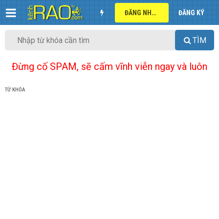
ĐĂNG NHẬP
ĐĂNG KÝ
TÌM
Đừng cố SPAM, sẽ cấm vĩnh viễn ngay và luôn
TỪ KHÓA