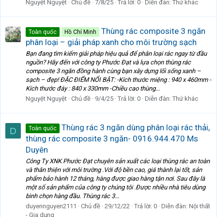
Nguyệt Nguyệt
Chủ đề
7/8/25
Trả lời: 0
Diễn đàn:
Thứ khác
Thùng rác composite 3 ngăn
Toàn quốc
Hồ Chí Minh
phân loại – giải pháp xanh cho môi trường sạch
Bạn đang tìm kiếm giải pháp hiệu quả để phân loại rác ngay từ đầu
nguồn? Hãy đến với công ty Phước Đạt và lựa chọn thùng rác
composite 3 ngăn đồng hành cùng bạn xây dựng lối sống xanh –
sạch – đẹp! ĐẶC ĐIỂM NỔI BẬT: -Kích thước miệng : 940 x 460mm -
Kích thước đáy : 840 x 330mm -Chiều cao thùng...
Nguyệt Nguyệt
Chủ đề
9/4/25
Trả lời: 0
Diễn đàn:
Thứ khác
Thùng rác 3 ngăn dùng phân loại rác thải,
Toàn quốc
D
thùng rác composite 3 ngăn- 0916.944.470 Ms
Duyên
Công Ty XNK Phước Đạt chuyên sản xuất các loại thùng rác an toàn
và thân thiện với môi trường .Với độ bền cao, giá thành lại tốt, sản
phẩm bảo hành 12 tháng, hàng được giao hàng tận nơi. Sau đây là
một số sản phẩm của công ty chúng tôi .Được nhiều nhà tiêu dùng
bình chọn hàng đầu. Thùng rác 3...
duyennguyen2111
Chủ đề
29/12/22
Trả lời: 0
Diễn đàn:
Nội thất
- Gia dụng