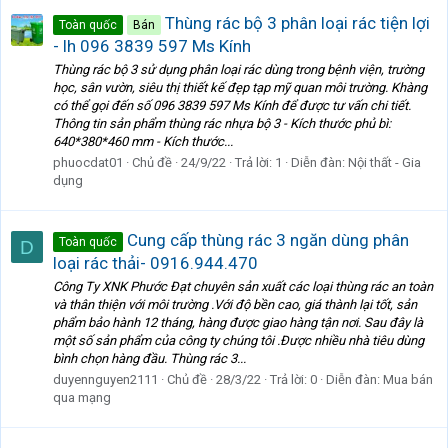
Thùng rác bộ 3 phân loại rác tiện lợi
Toàn quốc
Bán
- lh 096 3839 597 Ms Kính
Thùng rác bộ 3 sử dụng phân loại rác dùng trong bệnh viện, trường
học, sân vườn, siêu thị thiết kế đẹp tạp mỹ quan môi trường. Khàng
có thể gọi đến số 096 3839 597 Ms Kính để được tư vấn chi tiết.
Thông tin sản phẩm thùng rác nhựa bộ 3 - Kích thước phủ bì:
640*380*460 mm - Kích thước...
phuocdat01
Chủ đề
24/9/22
Trả lời: 1
Diễn đàn:
Nội thất - Gia
dụng
Cung cấp thùng rác 3 ngăn dùng phân
Toàn quốc
D
loại rác thải- 0916.944.470
Công Ty XNK Phước Đạt chuyên sản xuất các loại thùng rác an toàn
và thân thiện với môi trường .Với độ bền cao, giá thành lại tốt, sản
phẩm bảo hành 12 tháng, hàng được giao hàng tận nơi. Sau đây là
một số sản phẩm của công ty chúng tôi .Được nhiều nhà tiêu dùng
bình chọn hàng đầu. Thùng rác 3...
duyennguyen2111
Chủ đề
28/3/22
Trả lời: 0
Diễn đàn:
Mua bán
qua mạng