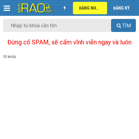
ĐĂNG NHẬP
ĐĂNG KÝ
TÌM
Đừng cố SPAM, sẽ cấm vĩnh viễn ngay và luôn
TỪ KHÓA