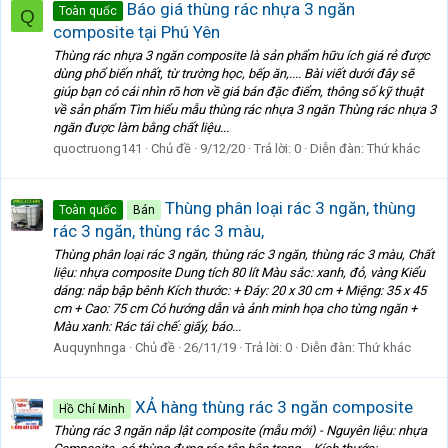
Báo giá thùng rác nhựa 3 ngăn
Toàn quốc
Q
composite tại Phú Yên
Thùng rác nhựa 3 ngăn composite là sản phẩm hữu ích giá rẻ được
dùng phổ biến nhất, từ trường học, bếp ăn,.... Bài viết dưới đây sẽ
giúp bạn có cái nhìn rõ hơn về giá bán đặc điểm, thông số kỹ thuật
về sản phẩm Tìm hiểu mẫu thùng rác nhựa 3 ngăn Thùng rác nhựa 3
ngăn được làm bằng chất liệu...
quoctruong141
Chủ đề
9/12/20
Trả lời: 0
Diễn đàn:
Thứ khác
Thùng phân loại rác 3 ngăn, thùng
Toàn quốc
Bán
rác 3 ngăn, thùng rác 3 màu,
Thùng phân loại rác 3 ngăn, thùng rác 3 ngăn, thùng rác 3 màu, Chất
liệu: nhựa composite Dung tích 80 lít Màu sắc: xanh, đỏ, vàng Kiểu
dáng: nắp bập bênh Kích thước: + Đáy: 20 x 30 cm + Miệng: 35 x 45
cm + Cao: 75 cm Có hướng dẫn và ảnh minh họa cho từng ngăn +
Màu xanh: Rác tái chế: giấy, báo...
Auquynhnga
Chủ đề
26/11/19
Trả lời: 0
Diễn đàn:
Thứ khác
XẢ hàng thùng rác 3 ngăn composite
Hồ Chí Minh
Thùng rác 3 ngăn nắp lật composite (mẫu mới) - Nguyên liệu: nhựa