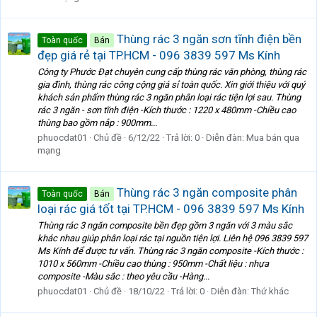
Thùng rác 3 ngăn sơn tĩnh điện bền
Toàn quốc
Bán
đẹp giá rẻ tại TP.HCM - 096 3839 597 Ms Kính
Công ty Phước Đạt chuyên cung cấp thùng rác văn phòng, thùng rác
gia đình, thùng rác công cộng giá sỉ toàn quốc. Xin giới thiệu với quý
khách sản phẩm thùng rác 3 ngăn phân loại rác tiện lợi sau. Thùng
rác 3 ngăn - sơn tĩnh điện -Kích thước : 1220 x 480mm -Chiều cao
thùng bao gồm nắp : 900mm...
phuocdat01
Chủ đề
6/12/22
Trả lời: 0
Diễn đàn:
Mua bán qua
mạng
Thùng rác 3 ngăn composite phân
Toàn quốc
Bán
loại rác giá tốt tại TP.HCM - 096 3839 597 Ms Kính
Thùng rác 3 ngăn composite bền đẹp gồm 3 ngăn với 3 màu sắc
khác nhau giúp phân loại rác tại nguồn tiện lợi. Liên hệ 096 3839 597
Ms Kính để được tư vấn. Thùng rác 3 ngăn composite -Kích thước :
1010 x 560mm -Chiều cao thùng : 950mm -Chất liệu : nhựa
composite -Màu sắc : theo yêu cầu -Hàng...
phuocdat01
Chủ đề
18/10/22
Trả lời: 0
Diễn đàn:
Thứ khác