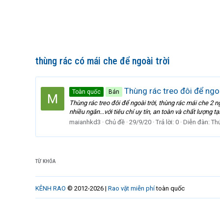
thùng rác có mái che để ngoài trời
Thùng rác treo đôi để ngoà
Toàn quốc
Bán
Thùng rác treo đôi để ngoài trời, thùng rác mái che 2 
nhiều ngăn...với tiêu chí uy tín, an toàn và chất lượng 
maianhkd3
Chủ đề
29/9/20
Trả lời: 0
Diễn đàn:
Th
TỪ KHÓA
KÊNH RAO
© 2012-2026 |
Rao vặt miễn phí
toàn quốc