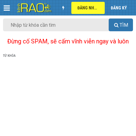
ĐĂNG NHẬP
ĐĂNG KÝ
TÌM
Đừng cố SPAM, sẽ cấm vĩnh viễn ngay và luôn
TỪ KHÓA