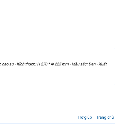
ế bọc cao su - Kích thước: H 270 * Φ 225 mm - Màu sắc: Đen - Xuất
Trợ giúp
Trang chủ