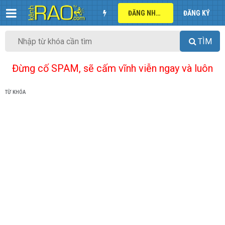
ĐĂNG NHẬP
ĐĂNG KÝ
TÌM
Đừng cố SPAM, sẽ cấm vĩnh viễn ngay và luôn
TỪ KHÓA