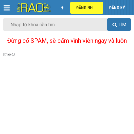
ĐĂNG NHẬP
ĐĂNG KÝ
TÌM
Đừng cố SPAM, sẽ cấm vĩnh viễn ngay và luôn
TỪ KHÓA