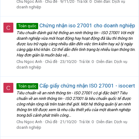
Chu Ngoc Anh
Chủ đề
9/11/20
Trả lời: 0
Diễn đàn:
Dịch vụ
doanh nghiệp
Chứng nhận iso 27001 cho doanh nghiệp
Toàn quốc
C
Tiêu chuẩn đánh giá hệ thống an ninh thông tin - ISO 27001 Với một
doanh nghiệp vừa mới hoạt động hay hoạt động đã lâu thì thông tin
được lưu trữ ngày càng nhiều dẫn đến việc tìm kiếm hay xử lý ngày
càng gặp khó khăn. Có thể dẫn đến tình trạng bị nhiễu loạn thông tin.
Hay đơn giản là muốn bảo vệ...
Chu Ngoc Anh
Chủ đề
23/10/20
Trả lời: 0
Diễn đàn:
Dịch vụ
doanh nghiệp
Cấp giấy chứng nhận ISO 27001 - isocert
Toàn quốc
C
Tiêu chuẩn về an ninh thông tin - ISO 27001 có gì đặc biệt? Tiêu
chuẩn về an ninh thông tin - ISO 27001 là tiêu chuẩn quốc tế được
công nhận rộng rãi trên toàn thế giới. Một hệ thống quản lý an ninh
thông tin tốt được xem là nhu cầu thiết yếu của một doanh nghiệp
trong bối cảnh phát triển công...
Chu Ngoc Anh
Chủ đề
21/10/20
Trả lời: 0
Diễn đàn:
Dịch vụ
doanh nghiệp