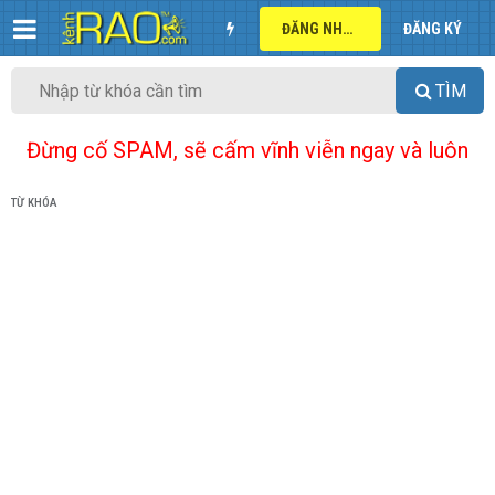
ĐĂNG NHẬP
ĐĂNG KÝ
TÌM
Đừng cố SPAM, sẽ cấm vĩnh viễn ngay và luôn
TỪ KHÓA