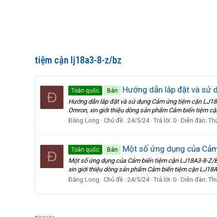
tiệm cận lj18a3-8-z/bz
Hướng dẫn lắp đặt và sử
Toàn quốc
Bán
Đ
Hướng dẫn lắp đặt và sử dụng Cảm ứng tiệm cận LJ18A
Omron, xin giới thiệu dòng sản phẩm Cảm biến tiệm cậ
Đăng Long
Chủ đề
24/5/24
Trả lời: 0
Diễn đàn:
Th
Một số ứng dụng của Cảm
Toàn quốc
Bán
Đ
Một số ứng dụng của Cảm biến tiệm cận LJ18A3-8-Z/BZ
xin giới thiệu dòng sản phẩm Cảm biến tiệm cận LJ18A
Đăng Long
Chủ đề
24/5/24
Trả lời: 0
Diễn đàn:
Th