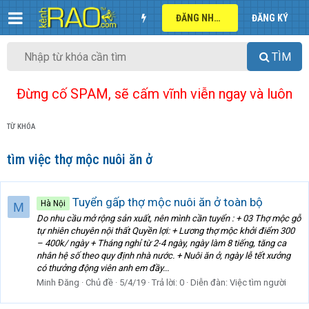
ĐĂNG NHẬP
ĐĂNG KÝ
TÌM
Đừng cố SPAM, sẽ cấm vĩnh viễn ngay và luôn
TỪ KHÓA
tìm việc thợ mộc nuôi ăn ở
Tuyển gấp thợ mộc nuôi ăn ở toàn bộ
Hà Nội
M
Do nhu cầu mở rộng sản xuất, nên mình cần tuyển : + 03 Thợ mộc gỗ
tự nhiên chuyên nội thất Quyền lợi: + Lương thợ mộc khởi điểm 300
– 400k/ ngày + Tháng nghỉ từ 2-4 ngày, ngày làm 8 tiếng, tăng ca
nhân hệ số theo quy định nhà nước. + Nuôi ăn ở, ngày lễ tết xưởng
có thưởng động viên anh em đầy...
Minh Đăng
Chủ đề
5/4/19
Trả lời: 0
Diễn đàn:
Việc tìm người