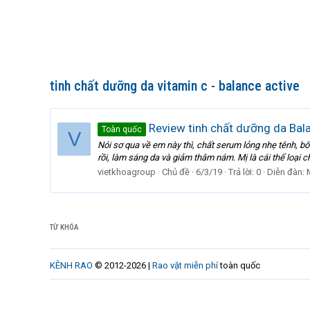
tinh chất dưỡng da vitamin c - balance active
Review tinh chất dưỡng da Bal
Toàn quốc
V
Nói sơ qua về em này thì, chất serum lỏng nhẹ tênh, b
rồi, làm sáng da và giảm thâm nám. Mị là cái thể loại 
vietkhoagroup
Chủ đề
6/3/19
Trả lời: 0
Diễn đàn:
TỪ KHÓA
KÊNH RAO
© 2012-2026 |
Rao vặt miễn phí
toàn quốc