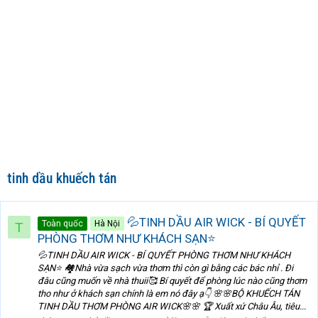
tinh dầu khuếch tán
💦TINH DẦU AIR WICK - BÍ QUYẾT
Toàn quốc
Hà Nội
T
PHÒNG THƠM NHƯ KHÁCH SẠN⭐️
💦TINH DẦU AIR WICK - BÍ QUYẾT PHÒNG THƠM NHƯ KHÁCH
SẠN⭐️ 🏘Nhà vừa sạch vừa thơm thì còn gì bằng các bác nhỉ . Đi
đâu cũng muốn về nhà thuii🥰 Bí quyết để phòng lúc nào cũng thơm
tho như ở khách sạn chính là em nó đây ạ👇 🌸🌸BỘ KHUẾCH TÁN
TINH DẦU THƠM PHÒNG AIR WICK🌸🌸 🏆 Xuất xứ Châu Âu, tiêu...