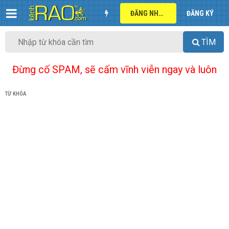
ĐĂNG NHẬP
ĐĂNG KÝ
TÌM
Đừng cố SPAM, sẽ cấm vĩnh viễn ngay và luôn
TỪ KHÓA