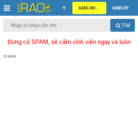
ĐĂNG NHẬP
ĐĂNG KÝ
TÌM
Đừng cố SPAM, sẽ cấm vĩnh viễn ngay và luôn
TỪ KHÓA