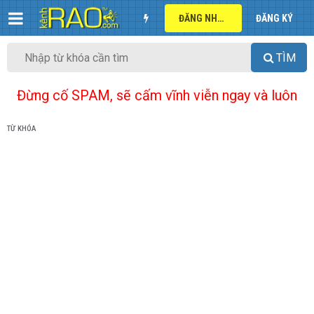
ĐĂNG NHẬP
ĐĂNG KÝ
TÌM
Đừng cố SPAM, sẽ cấm vĩnh viễn ngay và luôn
TỪ KHÓA