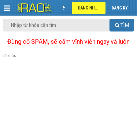
ĐĂNG NHẬP
ĐĂNG KÝ
TÌM
Đừng cố SPAM, sẽ cấm vĩnh viễn ngay và luôn
TỪ KHÓA