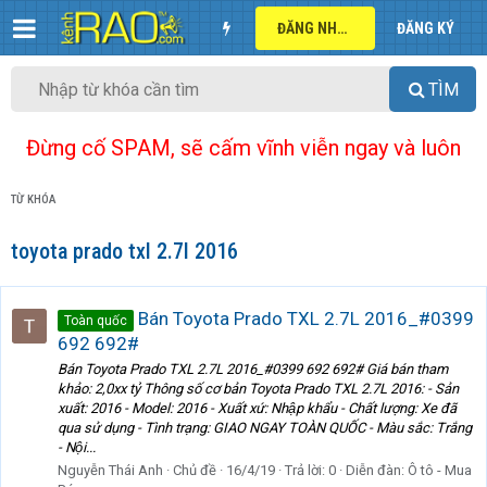
ĐĂNG NHẬP
ĐĂNG KÝ
TÌM
Đừng cố SPAM, sẽ cấm vĩnh viễn ngay và luôn
TỪ KHÓA
toyota prado txl 2.7l 2016
Bán Toyota Prado TXL 2.7L 2016_#0399
Toàn quốc
692 692#
Bán Toyota Prado TXL 2.7L 2016_#0399 692 692# Giá bán tham
khảo: 2,0xx tỷ Thông số cơ bản Toyota Prado TXL 2.7L 2016: - Sản
xuất: 2016 - Model: 2016 - Xuất xứ: Nhập khẩu - Chất lượng: Xe đã
qua sử dụng - Tình trạng: GIAO NGAY TOÀN QUỐC - Màu sắc: Trắng
- Nội...
Nguyễn Thái Anh
Chủ đề
16/4/19
Trả lời: 0
Diễn đàn:
Ô tô - Mua