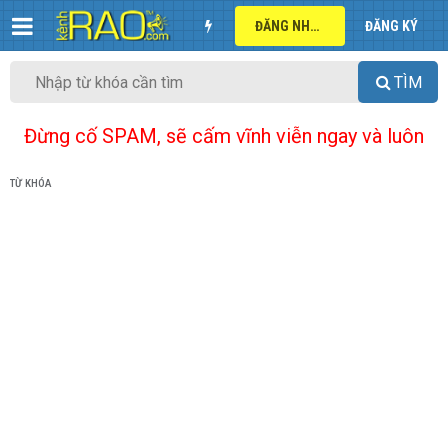
ĐĂNG NHẬP
ĐĂNG KÝ
TÌM
Đừng cố SPAM, sẽ cấm vĩnh viễn ngay và luôn
TỪ KHÓA