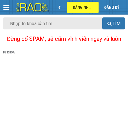
ĐĂNG NHẬP
ĐĂNG KÝ
TÌM
Đừng cố SPAM, sẽ cấm vĩnh viễn ngay và luôn
TỪ KHÓA